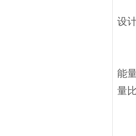
5
设
6
能量
量比
7