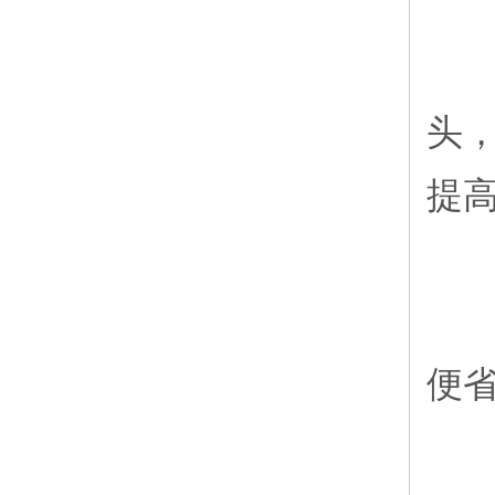
3
头
提
4
便