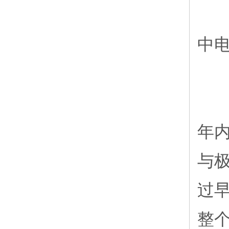
9
中
1
年
与
过早
整